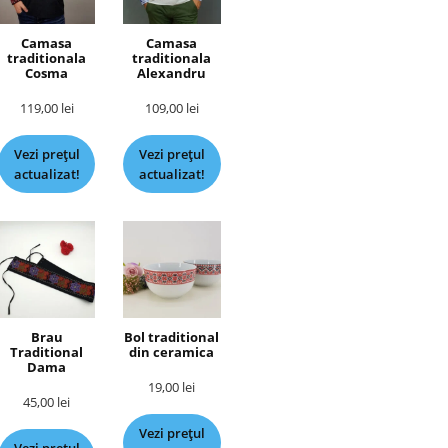
Camasa
Camasa
traditionala
traditionala
Cosma
Alexandru
119,00
lei
109,00
lei
Vezi prețul
Vezi prețul
actualizat!
actualizat!
Brau
Bol traditional
Traditional
din ceramica
Dama
19,00
lei
45,00
lei
Vezi prețul