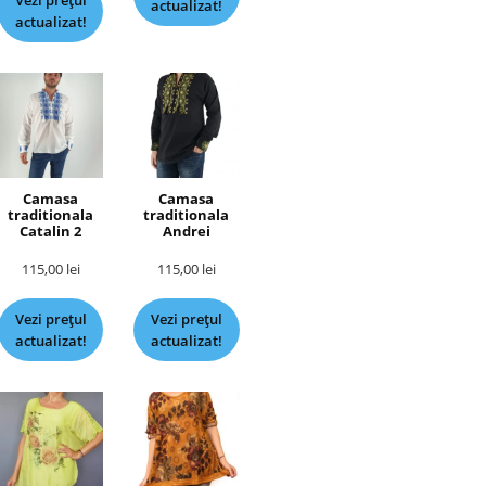
Vezi prețul
actualizat!
actualizat!
Camasa
Camasa
traditionala
traditionala
Catalin 2
Andrei
115,00
lei
115,00
lei
Vezi prețul
Vezi prețul
actualizat!
actualizat!