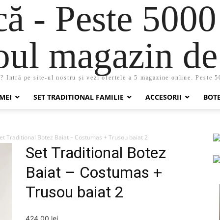
 - Peste 5000
oul magazin de 
 Intră pe site-ul nostru și vezi ofertele a 5 magazine online. Peste 
MEI
SET TRADITIONAL FAMILIE
ACCESORII
BOT
et Traditional Botez Baiat – Costumas + Trusou baiat 2
Set Traditional Botez
Baiat – Costumas +
Trusou baiat 2
424,00
lei