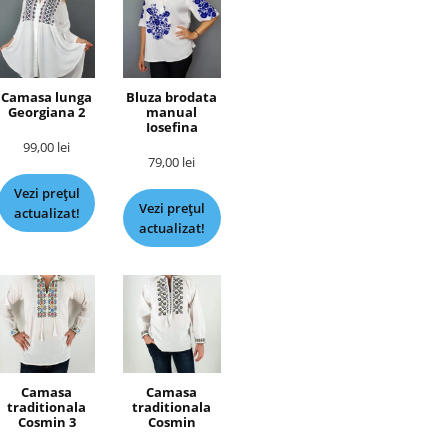
Camasa lunga
Bluza brodata
Georgiana 2
manual
Iosefina
99,00
lei
79,00
lei
Vezi prețul
Vezi prețul
actualizat!
actualizat!
Camasa
Camasa
traditionala
traditionala
Cosmin 3
Cosmin