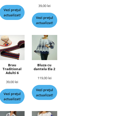
39,00
lei
Vezi prețul
actualizat!
Vezi prețul
actualizat!
Brau
Bluza cu
Traditional
dantela Ela 2
Adulti 6
119,00
lei
39,00
lei
Vezi prețul
Vezi prețul
actualizat!
actualizat!