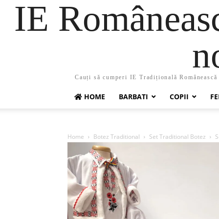
IE Românească
n
Cauți să cumperi IE Tradițională Românească ?
HOME
BARBATI
COPII
FE
Home
Botez Traditional
Set Traditional Botez
S