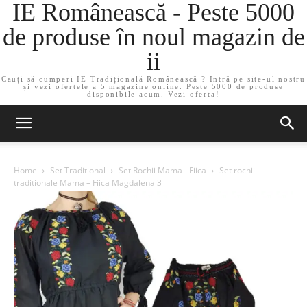
IE Românească - Peste 5000
de produse în noul magazin de
ii
Cauți să cumperi IE Tradițională Românească ? Intră pe site-ul nostru
și vezi ofertele a 5 magazine online. Peste 5000 de produse
disponibile acum. Vezi oferta!
Home
Set Traditional
Set Rochii Mama - Fiica
Set rochii
traditionale Mama – Fiica Magdalena 3