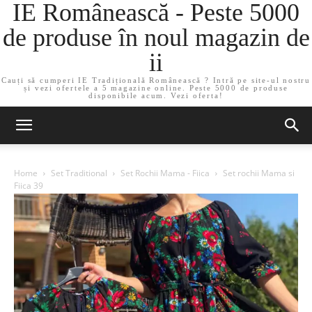
IE Românească - Peste 5000
de produse în noul magazin de
ii
Cauți să cumperi IE Tradițională Românească ? Intră pe site-ul nostru
și vezi ofertele a 5 magazine online. Peste 5000 de produse
disponibile acum. Vezi oferta!
Home
Set Traditional
Set Rochii Mama - Fiica
Set rochii Mama si
Fiica 39