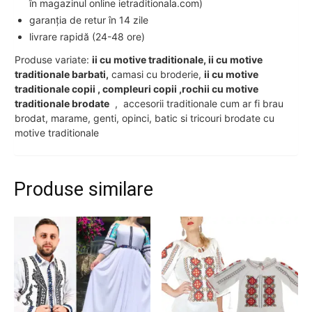
în magazinul online ietraditionala.com)
garanția de retur în 14 zile
livrare rapidă (24-48 ore)
Produse variate:
ii cu motive traditionale, ii cu motive
traditionale barbati,
camasi cu broderie,
ii cu motive
traditionale copii , compleuri copii ,rochii cu motive
traditionale brodate
, accesorii traditionale cum ar fi brau
brodat, marame, genti, opinci, batic si tricouri brodate cu
motive traditionale
Produse similare