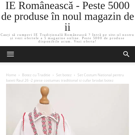
IE Românească - Peste 5000
de produse în noul magazin de
ii
Cauți să cumperi IE Tradițională Românească ? Intră pe site-ul nostru
și vezi ofertele a 5 magazine online. Peste 5000 de produse
disponibile acum. Vezi oferta!
Home
Botez cu Traditie
Set botez
Set Costum National pentru
baieti Raul 26 -2 piese costumas traditional si cufar brodat botez