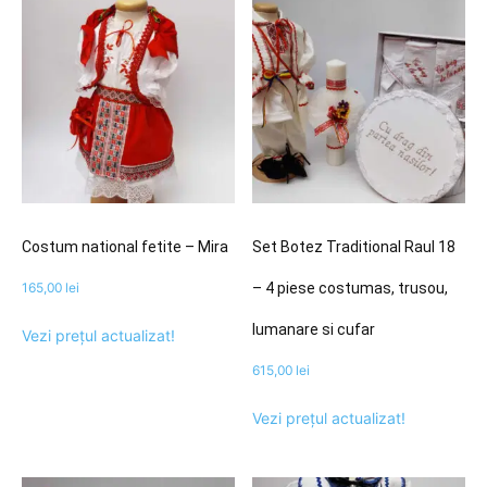
Costum national fetite – Mira
Set Botez Traditional Raul 18
165,00
lei
– 4 piese costumas, trusou,
lumanare si cufar
Vezi prețul actualizat!
615,00
lei
Vezi prețul actualizat!