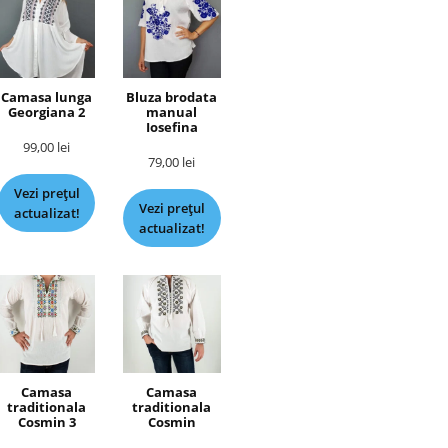
Camasa lunga
Bluza brodata
Georgiana 2
manual
Iosefina
99,00
lei
79,00
lei
Vezi prețul
Vezi prețul
actualizat!
actualizat!
Camasa
Camasa
traditionala
traditionala
Cosmin 3
Cosmin