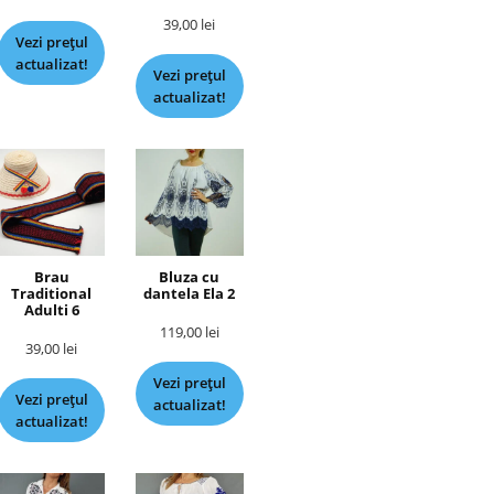
39,00
lei
Vezi prețul
actualizat!
Vezi prețul
actualizat!
Brau
Bluza cu
Traditional
dantela Ela 2
Adulti 6
119,00
lei
39,00
lei
Vezi prețul
Vezi prețul
actualizat!
actualizat!