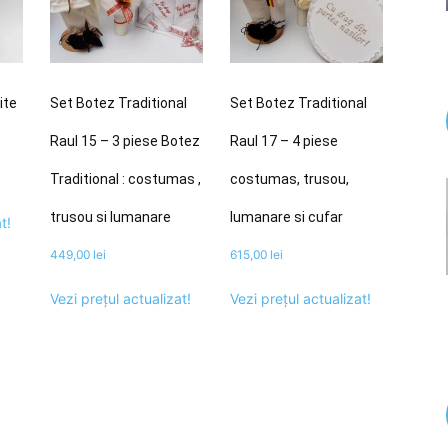
ite
Set Botez Traditional
Set Botez Traditional
Raul 15 – 3 piese Botez
Raul 17 – 4 piese
Traditional : costumas ,
costumas, trusou,
trusou si lumanare
lumanare si cufar
t!
449,00
lei
615,00
lei
Vezi prețul actualizat!
Vezi prețul actualizat!