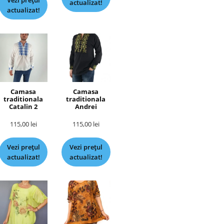
Vezi prețul
actualizat!
actualizat!
Camasa
Camasa
traditionala
traditionala
Catalin 2
Andrei
115,00
lei
115,00
lei
Vezi prețul
Vezi prețul
actualizat!
actualizat!