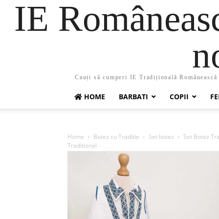
IE Românească
n
Cauți să cumperi IE Tradițională Românească ?
HOME
BARBATI
COPII
FE
Home
Botez cu Traditie
Set botez
Set Botez Tra
Traditional