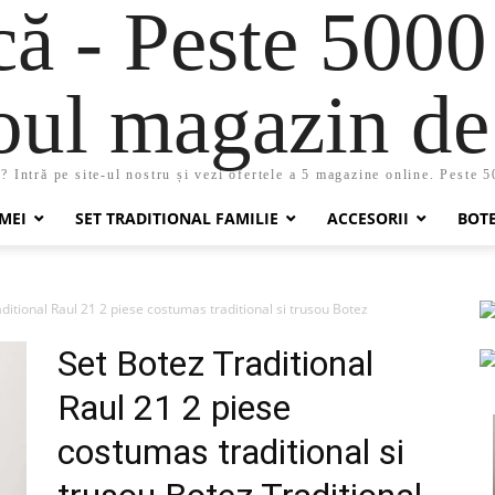
 - Peste 5000
oul magazin de 
 Intră pe site-ul nostru și vezi ofertele a 5 magazine online. Peste 
MEI
SET TRADITIONAL FAMILIE
ACCESORII
BOT
ditional Raul 21 2 piese costumas traditional si trusou Botez
Set Botez Traditional
Raul 21 2 piese
costumas traditional si