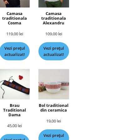
Camasa
Camasa
traditionala
traditionala
Cosma
Alexandru
119,00
lei
109,00
lei
Vezi prețul
Vezi prețul
actualizat!
actualizat!
Brau
Bol traditional
Traditional
din ceramica
Dama
19,00
lei
45,00
lei
Vezi prețul