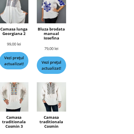
Camasa lunga
Bluza brodata
Georgiana 2
manual
Iosefina
99,00
lei
79,00
lei
Vezi prețul
Vezi prețul
actualizat!
actualizat!
Camasa
Camasa
traditionala
traditionala
Cosmin 3
Cosmin