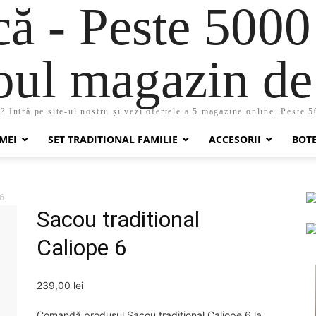
 - Peste 5000
oul magazin de 
 Intră pe site-ul nostru și vezi ofertele a 5 magazine online. Peste 
MEI
SET TRADITIONAL FAMILIE
ACCESORII
BOT
 6
Sacou traditional
Caliope 6
239,00
lei
Comandă produsul Sacou traditional Caliope 6 la