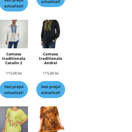
Vezi prețul
actualizat!
actualizat!
Camasa
Camasa
traditionala
traditionala
Catalin 2
Andrei
115,00
lei
115,00
lei
Vezi prețul
Vezi prețul
actualizat!
actualizat!