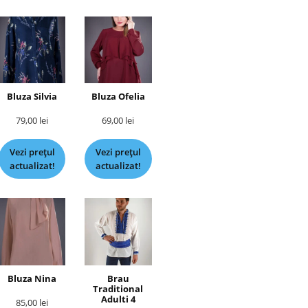
Bluza Silvia
Bluza Ofelia
79,00
lei
69,00
lei
Vezi prețul
Vezi prețul
actualizat!
actualizat!
Bluza Nina
Brau
Traditional
Adulti 4
85,00
lei