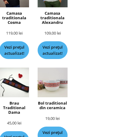
Camasa
Camasa
traditionala
traditionala
Cosma
Alexandru
119,00
lei
109,00
lei
Vezi prețul
Vezi prețul
actualizat!
actualizat!
Brau
Bol traditional
Traditional
din ceramica
Dama
19,00
lei
45,00
lei
Vezi prețul