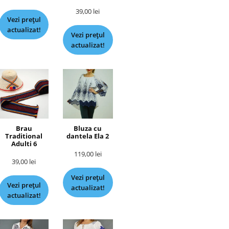
39,00
lei
Vezi prețul
actualizat!
Vezi prețul
actualizat!
Brau
Bluza cu
Traditional
dantela Ela 2
Adulti 6
119,00
lei
39,00
lei
Vezi prețul
Vezi prețul
actualizat!
actualizat!