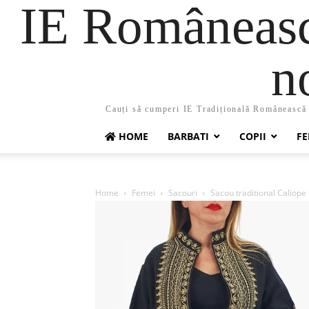
IE Românească
n
Cauți să cumperi IE Tradițională Românească ?
HOME
BARBATI
COPII
FE
Home
Femei
Sacouri
Sacou traditional Caliope