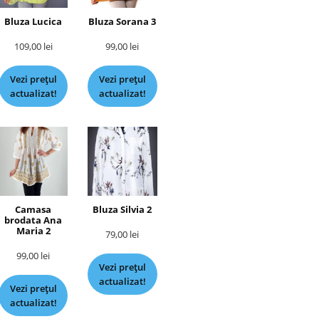
Bluza Lucica
Bluza Sorana 3
109,00
lei
99,00
lei
Vezi prețul
Vezi prețul
actualizat!
actualizat!
Camasa
Bluza Silvia 2
brodata Ana
Maria 2
79,00
lei
99,00
lei
Vezi prețul
actualizat!
Vezi prețul
actualizat!