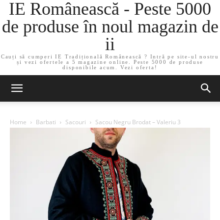
IE Românească - Peste 5000
de produse în noul magazin de
ii
Cauți să cumperi IE Tradițională Românească ? Intră pe site-ul nostru
și vezi ofertele a 5 magazine online. Peste 5000 de produse
disponibile acum. Vezi oferta!
Home
Barbati
Sacouri
Sacou Negru Brodat – Valeriu 3