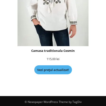
Camasa traditionala Cosmin
115,00
lei
Vezi prețul actualizat!
© Newspaper WordPress Theme by TagDiv