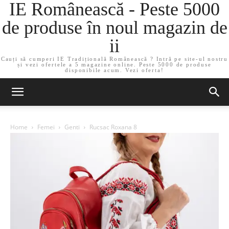
IE Românească - Peste 5000
de produse în noul magazin de
ii
Cauți să cumperi IE Tradițională Românească ? Intră pe site-ul nostru
și vezi ofertele a 5 magazine online. Peste 5000 de produse
disponibile acum. Vezi oferta!
Home
Femei
Genti
Rucsac Roxana 8