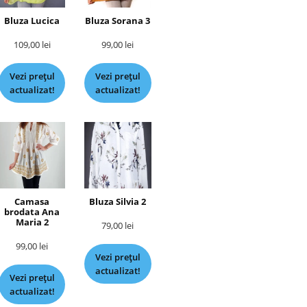
Bluza Lucica
Bluza Sorana 3
109,00
lei
99,00
lei
Vezi prețul
Vezi prețul
actualizat!
actualizat!
Camasa
Bluza Silvia 2
brodata Ana
Maria 2
79,00
lei
99,00
lei
Vezi prețul
actualizat!
Vezi prețul
actualizat!