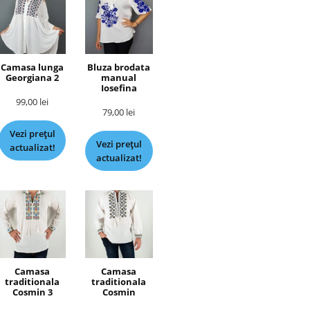
Camasa lunga
Bluza brodata
Georgiana 2
manual
Iosefina
99,00
lei
79,00
lei
Vezi prețul
Vezi prețul
actualizat!
actualizat!
Camasa
Camasa
traditionala
traditionala
Cosmin 3
Cosmin