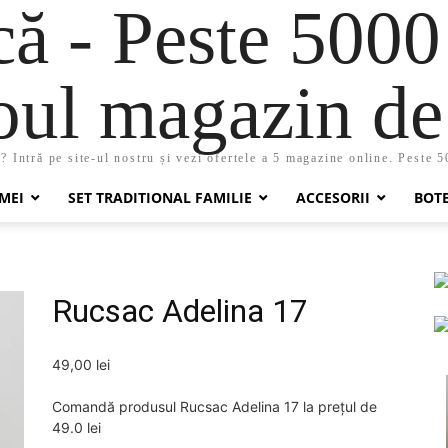
 - Peste 5000
oul magazin de 
 Intră pe site-ul nostru și vezi ofertele a 5 magazine online. Peste 
MEI
SET TRADITIONAL FAMILIE
ACCESORII
BOT
Rucsac Adelina 17
49,00
lei
Comandă produsul Rucsac Adelina 17 la prețul de
49.0 lei