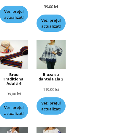
39,00
lei
Vezi prețul
actualizat!
Vezi prețul
actualizat!
Brau
Bluza cu
Traditional
dantela Ela 2
Adulti 6
119,00
lei
39,00
lei
Vezi prețul
Vezi prețul
actualizat!
actualizat!