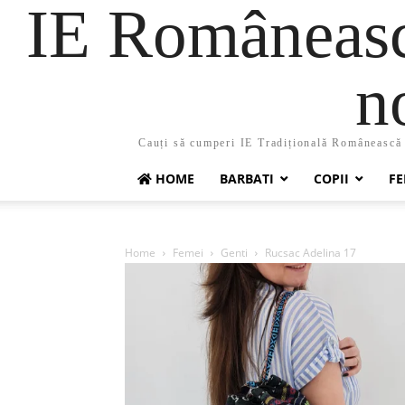
IE Românească
n
Cauți să cumperi IE Tradițională Românească ?
HOME
BARBATI
COPII
FE
Home
Femei
Genti
Rucsac Adelina 17