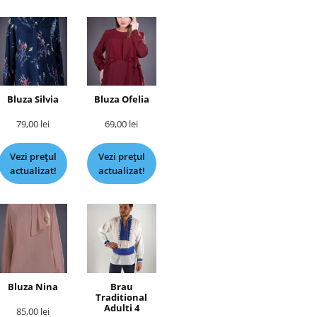
Bluza Silvia
Bluza Ofelia
79,00
lei
69,00
lei
Vezi prețul
Vezi prețul
actualizat!
actualizat!
Bluza Nina
Brau
Traditional
Adulti 4
85,00
lei