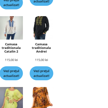
Vezi prețul
actualizat!
actualizat!
Camasa
Camasa
traditionala
traditionala
Catalin 2
Andrei
115,00
lei
115,00
lei
Vezi prețul
Vezi prețul
actualizat!
actualizat!