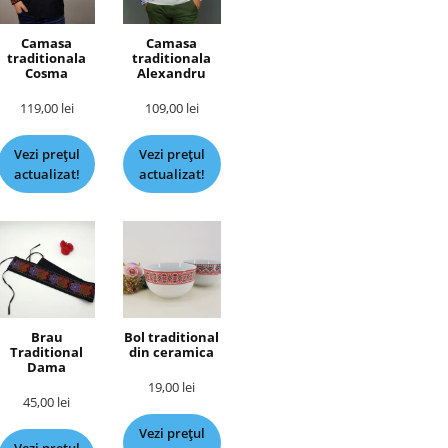
Camasa
Camasa
traditionala
traditionala
Cosma
Alexandru
119,00
lei
109,00
lei
Vezi prețul
Vezi prețul
actualizat!
actualizat!
Brau
Bol traditional
Traditional
din ceramica
Dama
19,00
lei
45,00
lei
Vezi prețul