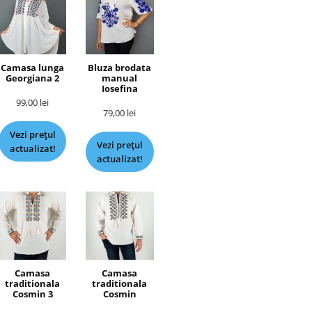
Camasa lunga
Bluza brodata
Georgiana 2
manual
Iosefina
99,00
lei
79,00
lei
Vezi prețul
Vezi prețul
actualizat!
actualizat!
Camasa
Camasa
traditionala
traditionala
Cosmin 3
Cosmin