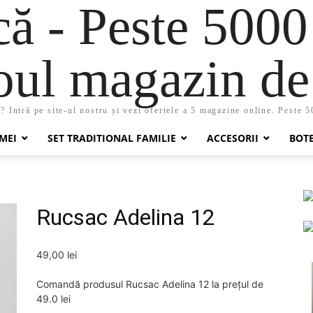
 - Peste 5000
oul magazin de 
 Intră pe site-ul nostru și vezi ofertele a 5 magazine online. Peste 
MEI
SET TRADITIONAL FAMILIE
ACCESORII
BOT
Rucsac Adelina 12
49,00
lei
Comandă produsul Rucsac Adelina 12 la prețul de
49.0 lei