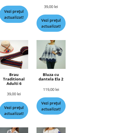
39,00
lei
Vezi prețul
actualizat!
Vezi prețul
actualizat!
Brau
Bluza cu
Traditional
dantela Ela 2
Adulti 6
119,00
lei
39,00
lei
Vezi prețul
Vezi prețul
actualizat!
actualizat!