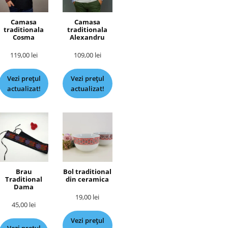
Camasa
Camasa
traditionala
traditionala
Cosma
Alexandru
119,00
lei
109,00
lei
Vezi prețul
Vezi prețul
actualizat!
actualizat!
Brau
Bol traditional
Traditional
din ceramica
Dama
19,00
lei
45,00
lei
Vezi prețul