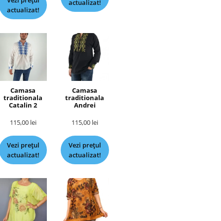
Vezi prețul
actualizat!
actualizat!
Camasa
Camasa
traditionala
traditionala
Catalin 2
Andrei
115,00
lei
115,00
lei
Vezi prețul
Vezi prețul
actualizat!
actualizat!