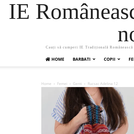
IE Românească
n
Cauți să cumperi IE Tradițională Românească ?
HOME
BARBATI
COPII
FE
Home
Femei
Genti
Rucsac Adelina 12