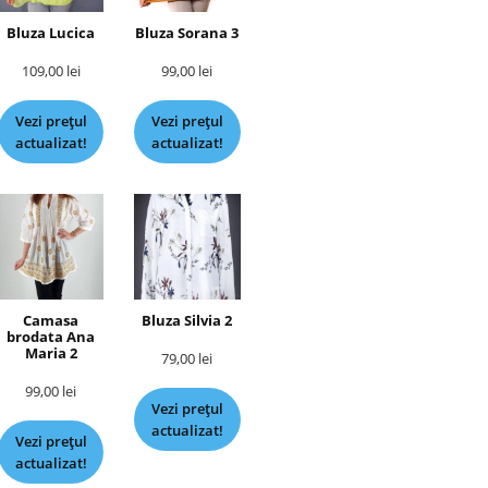
Bluza Lucica
Bluza Sorana 3
109,00
lei
99,00
lei
Vezi prețul
Vezi prețul
actualizat!
actualizat!
Camasa
Bluza Silvia 2
brodata Ana
Maria 2
79,00
lei
99,00
lei
Vezi prețul
actualizat!
Vezi prețul
actualizat!