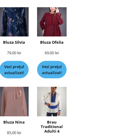
Bluza Silvia
Bluza Ofelia
79,00
lei
69,00
lei
Vezi prețul
Vezi prețul
actualizat!
actualizat!
Bluza Nina
Brau
Traditional
Adulti 4
85,00
lei