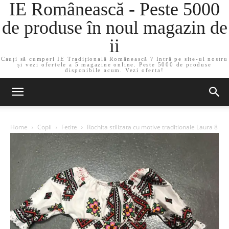
IE Românească - Peste 5000
de produse în noul magazin de
ii
Cauți să cumperi IE Tradițională Românească ? Intră pe site-ul nostru
și vezi ofertele a 5 magazine online. Peste 5000 de produse
disponibile acum. Vezi oferta!
Home
Copii
Fetite
Rochita stilizata cu motive traditionale Laura 8