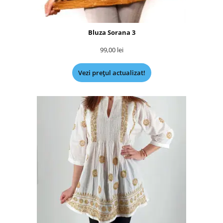
Bluza Sorana 3
99,00
lei
Vezi prețul actualizat!