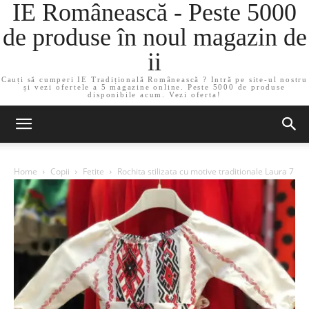
IE Românească - Peste 5000
de produse în noul magazin de
ii
Cauți să cumperi IE Tradițională Românească ? Intră pe site-ul nostru
și vezi ofertele a 5 magazine online. Peste 5000 de produse
disponibile acum. Vezi oferta!
Home
Copii
Fetite
Rochita stilizata cu motive traditionale Laura 7