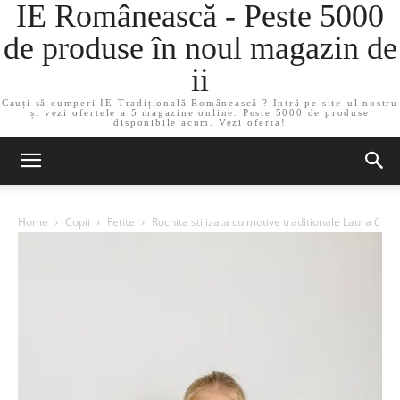
IE Românească - Peste 5000
de produse în noul magazin de
ii
Cauți să cumperi IE Tradițională Românească ? Intră pe site-ul nostru
și vezi ofertele a 5 magazine online. Peste 5000 de produse
disponibile acum. Vezi oferta!
Home
Copii
Fetite
Rochita stilizata cu motive traditionale Laura 6