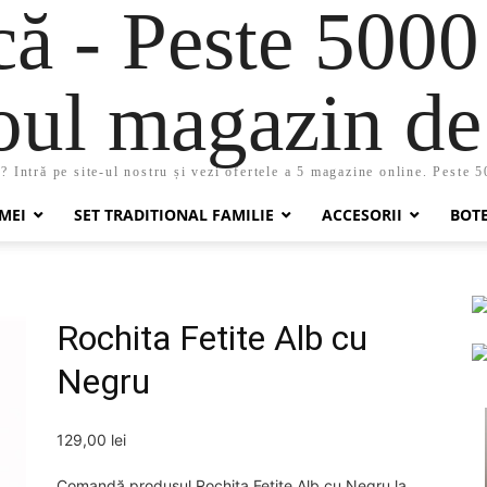
 - Peste 5000
oul magazin de 
 Intră pe site-ul nostru și vezi ofertele a 5 magazine online. Peste 
MEI
SET TRADITIONAL FAMILIE
ACCESORII
BOT
Rochita Fetite Alb cu
Negru
129,00
lei
Comandă produsul Rochita Fetite Alb cu Negru la