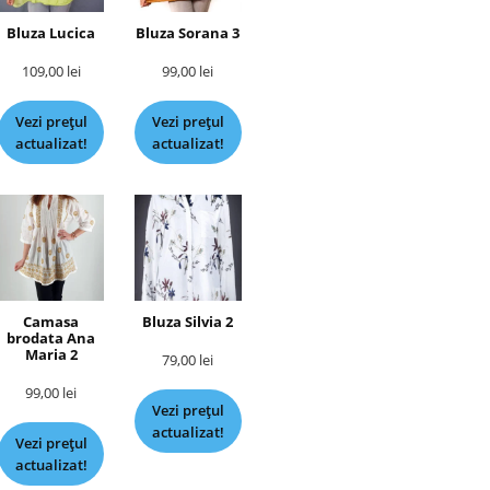
Bluza Lucica
Bluza Sorana 3
109,00
lei
99,00
lei
Vezi prețul
Vezi prețul
actualizat!
actualizat!
Camasa
Bluza Silvia 2
brodata Ana
Maria 2
79,00
lei
99,00
lei
Vezi prețul
actualizat!
Vezi prețul
actualizat!