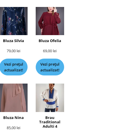
Bluza Silvia
Bluza Ofelia
79,00
lei
69,00
lei
Vezi prețul
Vezi prețul
actualizat!
actualizat!
Bluza Nina
Brau
Traditional
Adulti 4
85,00
lei