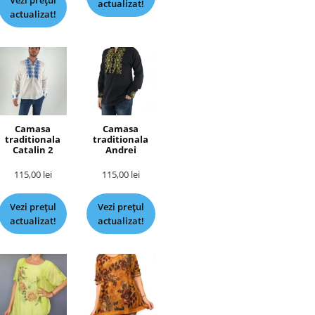
Vezi prețul
actualizat!
actualizat!
Camasa
Camasa
traditionala
traditionala
Catalin 2
Andrei
115,00
lei
115,00
lei
Vezi prețul
Vezi prețul
actualizat!
actualizat!