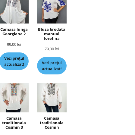
Camasa lunga
Bluza brodata
Georgiana 2
manual
Iosefina
99,00
lei
79,00
lei
Vezi prețul
Vezi prețul
actualizat!
actualizat!
Camasa
Camasa
traditionala
traditionala
Cosmin 3
Cosmin