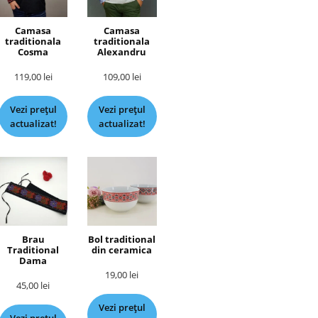
Camasa
Camasa
traditionala
traditionala
Cosma
Alexandru
119,00
lei
109,00
lei
Vezi prețul
Vezi prețul
actualizat!
actualizat!
Brau
Bol traditional
Traditional
din ceramica
Dama
19,00
lei
45,00
lei
Vezi prețul