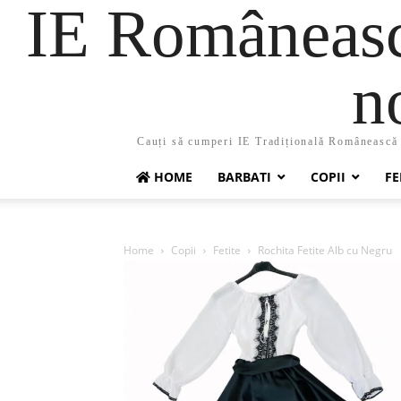
IE Românească
n
Cauți să cumperi IE Tradițională Românească ?
HOME
BARBATI
COPII
FE
Home
Copii
Fetite
Rochita Fetite Alb cu Negru