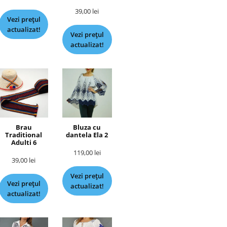
39,00
lei
Vezi prețul
actualizat!
Vezi prețul
actualizat!
Brau
Bluza cu
Traditional
dantela Ela 2
Adulti 6
119,00
lei
39,00
lei
Vezi prețul
Vezi prețul
actualizat!
actualizat!