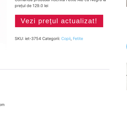
prețul de 129.0 lei
Vezi prețul actualizat!
SKU:
iet-3754
Categorii:
Copii
,
Fetite
com