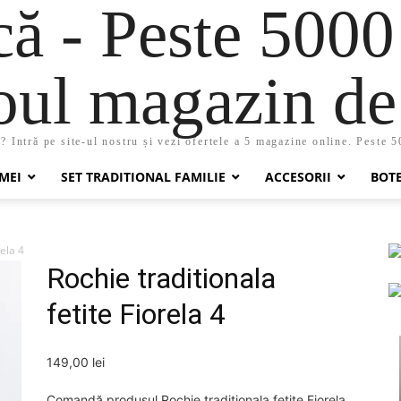
 - Peste 5000
oul magazin de 
 Intră pe site-ul nostru și vezi ofertele a 5 magazine online. Peste 
MEI
SET TRADITIONAL FAMILIE
ACCESORII
BOT
rela 4
Rochie traditionala
fetite Fiorela 4
149,00
lei
Comandă produsul Rochie traditionala fetite Fiorela