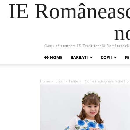
IE Românească
n
Cauți să cumperi IE Tradițională Românească ?
HOME
BARBATI
COPII
FE
Home
Copii
Fetite
Rochie traditionala fetite Fio