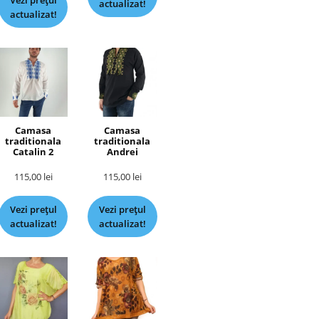
Vezi prețul
actualizat!
actualizat!
Camasa
Camasa
traditionala
traditionala
Catalin 2
Andrei
115,00
lei
115,00
lei
Vezi prețul
Vezi prețul
actualizat!
actualizat!