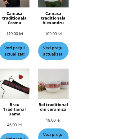
Camasa
Camasa
traditionala
traditionala
Cosma
Alexandru
119,00
lei
109,00
lei
Vezi prețul
Vezi prețul
actualizat!
actualizat!
Brau
Bol traditional
Traditional
din ceramica
Dama
19,00
lei
45,00
lei
Vezi prețul