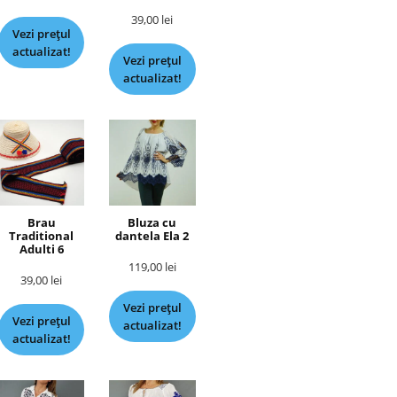
39,00
lei
Vezi prețul
actualizat!
Vezi prețul
actualizat!
Brau
Bluza cu
Traditional
dantela Ela 2
Adulti 6
119,00
lei
39,00
lei
Vezi prețul
Vezi prețul
actualizat!
actualizat!