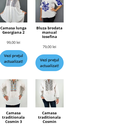
Camasa lunga
Bluza brodata
Georgiana 2
manual
Iosefina
99,00
lei
79,00
lei
Vezi prețul
Vezi prețul
actualizat!
actualizat!
Camasa
Camasa
traditionala
traditionala
Cosmin 3
Cosmin