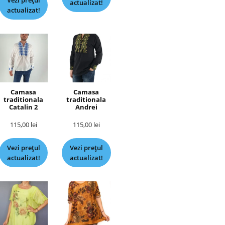
Vezi prețul
actualizat!
actualizat!
Camasa
Camasa
traditionala
traditionala
Catalin 2
Andrei
115,00
lei
115,00
lei
Vezi prețul
Vezi prețul
actualizat!
actualizat!