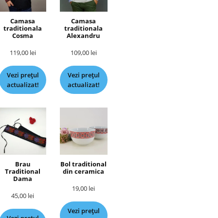
Camasa
Camasa
traditionala
traditionala
Cosma
Alexandru
119,00
lei
109,00
lei
Vezi prețul
Vezi prețul
actualizat!
actualizat!
Brau
Bol traditional
Traditional
din ceramica
Dama
19,00
lei
45,00
lei
Vezi prețul