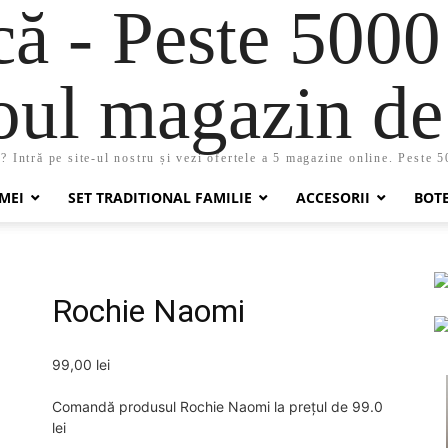
 - Peste 5000
oul magazin de 
 Intră pe site-ul nostru și vezi ofertele a 5 magazine online. Peste 
MEI
SET TRADITIONAL FAMILIE
ACCESORII
BOT
Rochie Naomi
99,00
lei
Comandă produsul Rochie Naomi la prețul de 99.0
lei