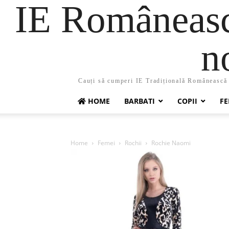
IE Românească
n
Cauți să cumperi IE Tradițională Românească ?
HOME
BARBATI
COPII
FE
Home
Femei
Rochii
Rochie Naomi