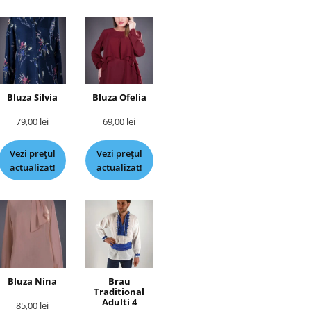
Bluza Silvia
Bluza Ofelia
79,00
lei
69,00
lei
Vezi prețul
Vezi prețul
actualizat!
actualizat!
Bluza Nina
Brau
Traditional
Adulti 4
85,00
lei