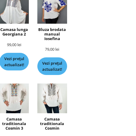
Camasa lunga
Bluza brodata
Georgiana 2
manual
Iosefina
99,00
lei
79,00
lei
Vezi prețul
Vezi prețul
actualizat!
actualizat!
Camasa
Camasa
traditionala
traditionala
Cosmin 3
Cosmin