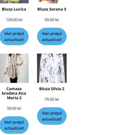
Bluza Lucica
Bluza Sorana 3
109,00
lei
99,00
lei
Vezi prețul
Vezi prețul
actualizat!
actualizat!
Camasa
Bluza Silvia 2
brodata Ana
Maria 2
79,00
lei
99,00
lei
Vezi prețul
actualizat!
Vezi prețul
actualizat!