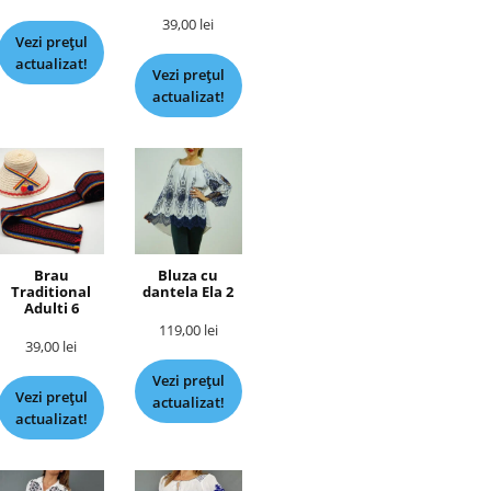
39,00
lei
Vezi prețul
actualizat!
Vezi prețul
actualizat!
Brau
Bluza cu
Traditional
dantela Ela 2
Adulti 6
119,00
lei
39,00
lei
Vezi prețul
Vezi prețul
actualizat!
actualizat!