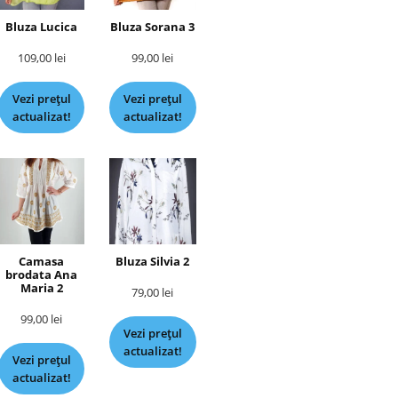
Bluza Lucica
Bluza Sorana 3
109,00
lei
99,00
lei
Vezi prețul
Vezi prețul
actualizat!
actualizat!
Camasa
Bluza Silvia 2
brodata Ana
Maria 2
79,00
lei
99,00
lei
Vezi prețul
actualizat!
Vezi prețul
actualizat!