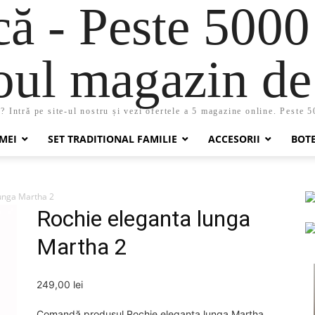
 - Peste 5000
oul magazin de 
 Intră pe site-ul nostru și vezi ofertele a 5 magazine online. Peste 
MEI
SET TRADITIONAL FAMILIE
ACCESORII
BOT
unga Martha 2
Rochie eleganta lunga
Martha 2
249,00
lei
Comandă produsul Rochie eleganta lunga Martha