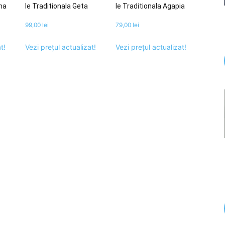
ana
Ie Traditionala Geta
Ie Traditionala Agapia
99,00
lei
79,00
lei
t!
Vezi prețul actualizat!
Vezi prețul actualizat!