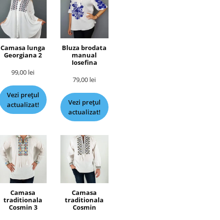
Camasa lunga
Bluza brodata
Georgiana 2
manual
Iosefina
99,00
lei
79,00
lei
Vezi prețul
Vezi prețul
actualizat!
actualizat!
Camasa
Camasa
traditionala
traditionala
Cosmin 3
Cosmin