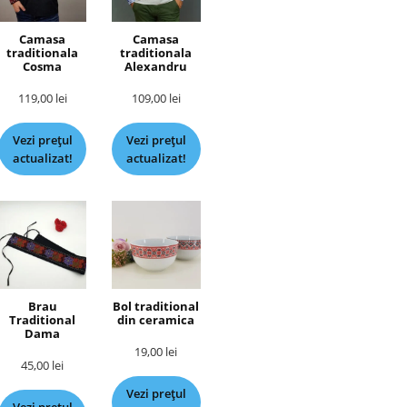
Camasa
Camasa
traditionala
traditionala
Cosma
Alexandru
119,00
lei
109,00
lei
Vezi prețul
Vezi prețul
actualizat!
actualizat!
Brau
Bol traditional
Traditional
din ceramica
Dama
19,00
lei
45,00
lei
Vezi prețul