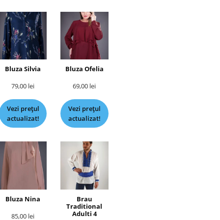
Bluza Silvia
Bluza Ofelia
79,00
lei
69,00
lei
Vezi prețul
Vezi prețul
actualizat!
actualizat!
Bluza Nina
Brau
Traditional
Adulti 4
85,00
lei