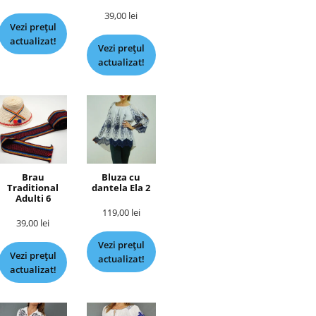
39,00
lei
Vezi prețul
actualizat!
Vezi prețul
actualizat!
Brau
Bluza cu
Traditional
dantela Ela 2
Adulti 6
119,00
lei
39,00
lei
Vezi prețul
Vezi prețul
actualizat!
actualizat!