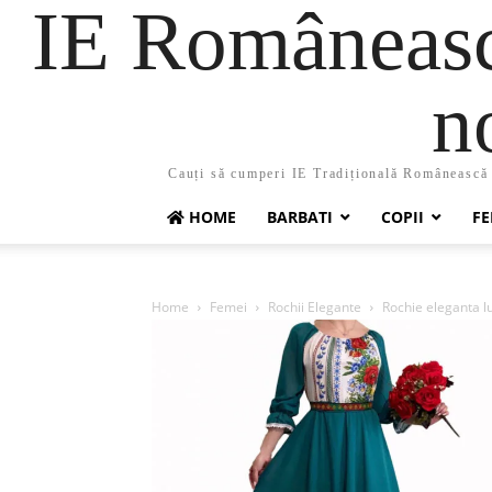
IE Românească
n
Cauți să cumperi IE Tradițională Românească ?
HOME
BARBATI
COPII
FE
Home
Femei
Rochii Elegante
Rochie eleganta l