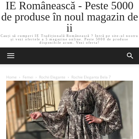
IE Românească - Peste 5000
de produse în noul magazin de
ii
Cauți să cumperi IE Tradițională Românească ? Intră pe site-ul nostru
și vezi ofertele a 5 magazine online. Peste 5000 de produse
disponibile acum. Vezi oferta!
Home
Femei
Rochii Elegante
Rochie Eleganta Bela 7