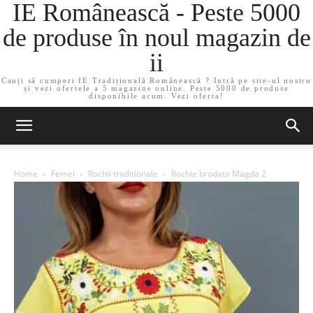
IE Românească - Peste 5000
de produse în noul magazin de
ii
Cauți să cumperi IE Tradițională Românească ? Intră pe site-ul nostru
și vezi ofertele a 5 magazine online. Peste 5000 de produse
disponibile acum. Vezi oferta!
Home
Femei
Rochii traditionale
Rochie brodata Magda 2