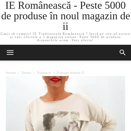
IE Românească - Peste 5000
de produse în noul magazin de
ii
Cauți să cumperi IE Tradițională Românească ? Intră pe site-ul nostru
și vezi ofertele a 5 magazine online. Peste 5000 de produse
disponibile acum. Vezi oferta!
Home
Femei
Pulovere
Pulover Ionelia 3