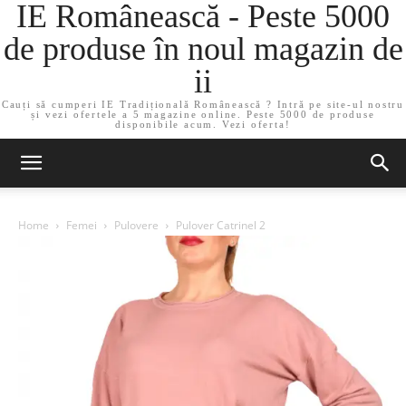
IE Românească - Peste 5000
de produse în noul magazin de
ii
Cauți să cumperi IE Tradițională Românească ? Intră pe site-ul nostru
și vezi ofertele a 5 magazine online. Peste 5000 de produse
disponibile acum. Vezi oferta!
Home
Femei
Pulovere
Pulover Catrinel 2