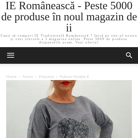
IE Românească - Peste 5000
de produse în noul magazin de
ii
Cauți să cumperi IE Tradițională Românească ? Intră pe site-ul nostru
și vezi ofertele a 5 magazine online. Peste 5000 de produse
disponibile acum. Vezi oferta!
Home
Femei
Pulovere
Pulover Amalia 4