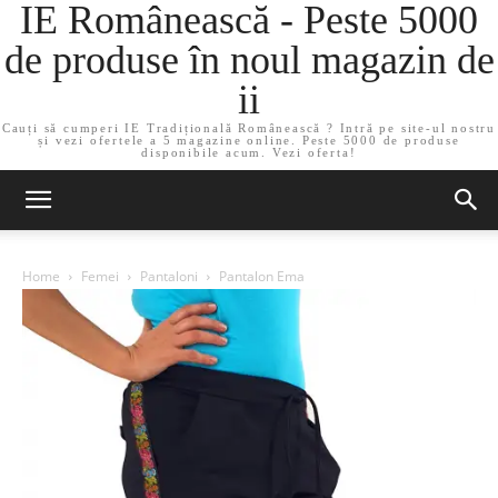
IE Românească - Peste 5000
de produse în noul magazin de
ii
Cauți să cumperi IE Tradițională Românească ? Intră pe site-ul nostru
și vezi ofertele a 5 magazine online. Peste 5000 de produse
disponibile acum. Vezi oferta!
Home
Femei
Pantaloni
Pantalon Ema