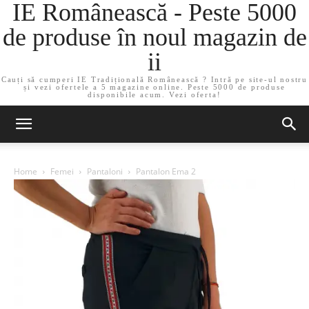
IE Românească - Peste 5000
de produse în noul magazin de
ii
Cauți să cumperi IE Tradițională Românească ? Intră pe site-ul nostru
și vezi ofertele a 5 magazine online. Peste 5000 de produse
disponibile acum. Vezi oferta!
Home
Femei
Pantaloni
Pantalon Ema 2