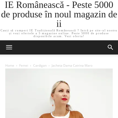
IE Românească - Peste 5000
de produse în noul magazin de
ii
Cauți să cumperi IE Tradițională Românească ? Intră pe site-ul nostru
și vezi ofertele a 5 magazine online. Peste 5000 de produse
disponibile acum. Vezi oferta!
Home
Femei
Cardigan
Jacheta Dama Catrina Maro