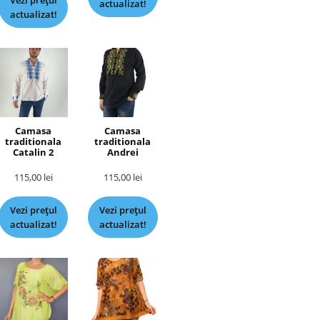
Vezi prețul
actualizat!
actualizat!
Camasa
Camasa
traditionala
traditionala
Catalin 2
Andrei
115,00
lei
115,00
lei
Vezi prețul
Vezi prețul
actualizat!
actualizat!