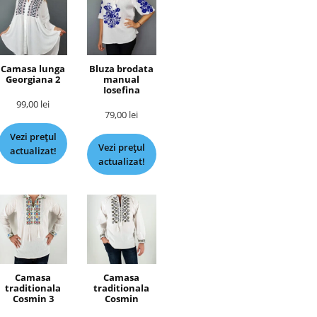
Camasa lunga
Bluza brodata
Georgiana 2
manual
Iosefina
99,00
lei
79,00
lei
Vezi prețul
Vezi prețul
actualizat!
actualizat!
Camasa
Camasa
traditionala
traditionala
Cosmin 3
Cosmin