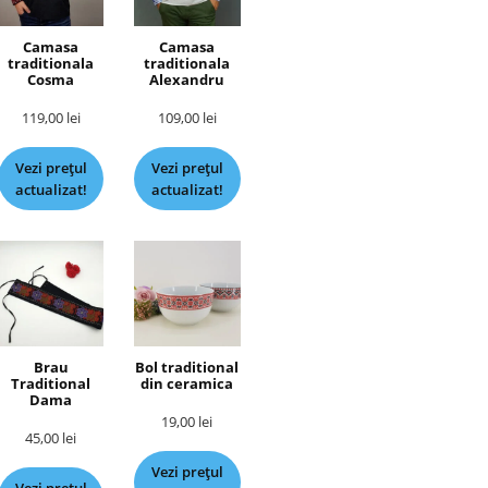
Camasa
Camasa
traditionala
traditionala
Cosma
Alexandru
119,00
lei
109,00
lei
Vezi prețul
Vezi prețul
actualizat!
actualizat!
Brau
Bol traditional
Traditional
din ceramica
Dama
19,00
lei
45,00
lei
Vezi prețul