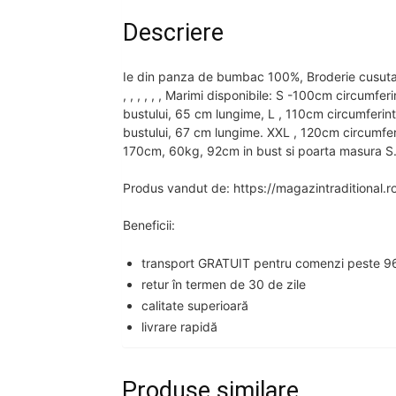
Descriere
Ie din panza de bumbac 100%, Broderie cusuta l
, , , , , , Marimi disponibile: S -100cm circumf
bustului, 65 cm lungime, L , 110cm circumferin
bustului, 67 cm lungime. XXL , 120cm circumfer
170cm, 60kg, 92cm in bust si poarta masura S
Produs vandut de: https://magazintraditional.r
Beneficii:
transport GRATUIT pentru comenzi peste 96
retur în termen de 30 de zile
calitate superioară
livrare rapidă
Produse similare