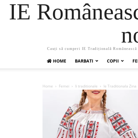
IE Românească
n
Cauți să cumperi IE Tradițională Românească ?
HOME
BARBATI
COPII
FE
Home
Femei
Ii traditionale
Ie Traditionala Zina