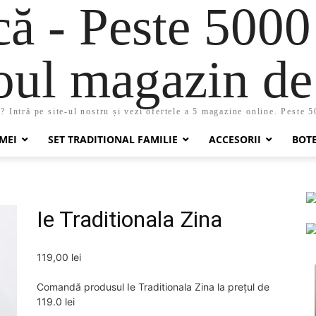
 - Peste 5000
oul magazin de 
 Intră pe site-ul nostru și vezi ofertele a 5 magazine online. Peste 
MEI
SET TRADITIONAL FAMILIE
ACCESORII
BOT
Ie Traditionala Zina
119,00
lei
Comandă produsul Ie Traditionala Zina la prețul de
119.0 lei