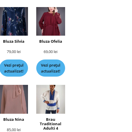
Bluza Silvia
Bluza Ofelia
79,00
lei
69,00
lei
Vezi prețul
Vezi prețul
actualizat!
actualizat!
Bluza Nina
Brau
Traditional
Adulti 4
85,00
lei