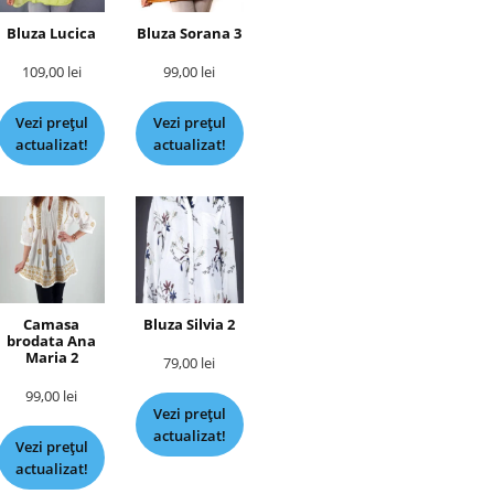
Bluza Lucica
Bluza Sorana 3
109,00
lei
99,00
lei
Vezi prețul
Vezi prețul
actualizat!
actualizat!
Camasa
Bluza Silvia 2
brodata Ana
Maria 2
79,00
lei
99,00
lei
Vezi prețul
actualizat!
Vezi prețul
actualizat!