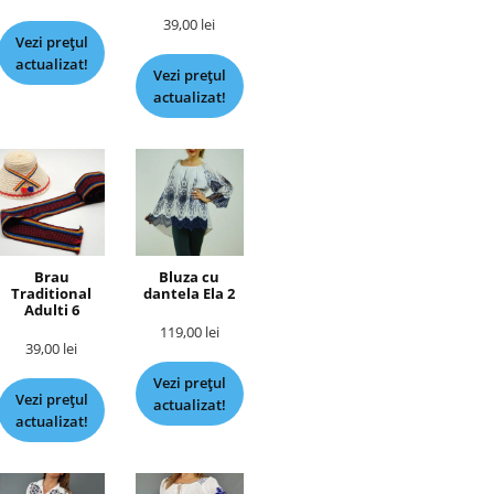
39,00
lei
Vezi prețul
actualizat!
Vezi prețul
actualizat!
Brau
Bluza cu
Traditional
dantela Ela 2
Adulti 6
119,00
lei
39,00
lei
Vezi prețul
Vezi prețul
actualizat!
actualizat!