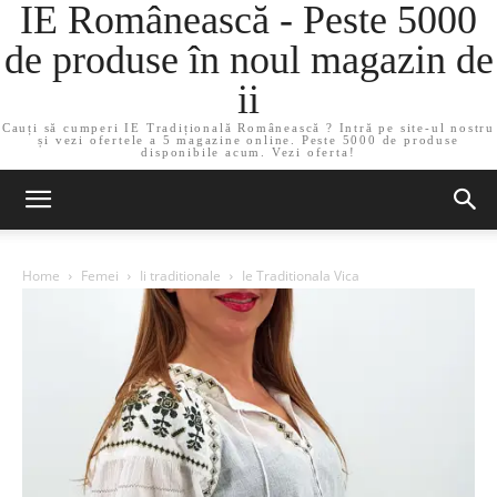
IE Românească - Peste 5000
de produse în noul magazin de
ii
Cauți să cumperi IE Tradițională Românească ? Intră pe site-ul nostru
și vezi ofertele a 5 magazine online. Peste 5000 de produse
disponibile acum. Vezi oferta!
Home
Femei
Ii traditionale
Ie Traditionala Vica