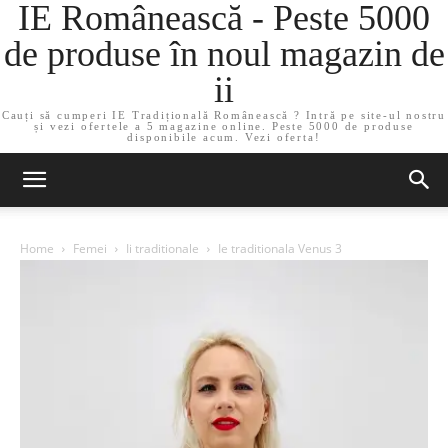
IE Românească - Peste 5000
de produse în noul magazin de
ii
Cauți să cumperi IE Tradițională Românească ? Intră pe site-ul nostru
și vezi ofertele a 5 magazine online. Peste 5000 de produse
disponibile acum. Vezi oferta!
Home
Femei
Ii traditionale
Ie traditionala Venus 3