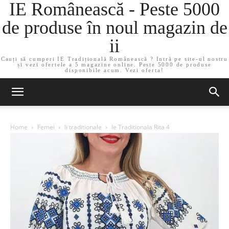
IE Românească - Peste 5000
de produse în noul magazin de
ii
Cauți să cumperi IE Tradițională Românească ? Intră pe site-ul nostru
și vezi ofertele a 5 magazine online. Peste 5000 de produse
disponibile acum. Vezi oferta!
Home
Femei
Ii traditionale
Ie Traditionala Rita 4