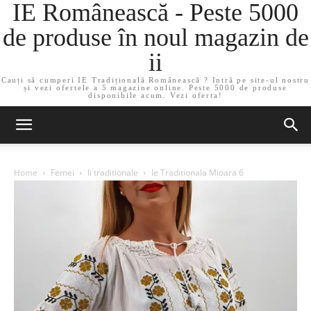
IE Românească - Peste 5000
de produse în noul magazin de
ii
Cauți să cumperi IE Tradițională Românească ? Intră pe site-ul nostru
și vezi ofertele a 5 magazine online. Peste 5000 de produse
disponibile acum. Vezi oferta!
Home
Femei
Ii traditionale
Ie Traditionala Mioara 6