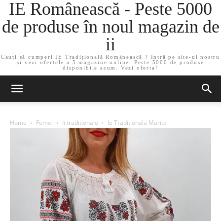
IE Românească - Peste 5000
de produse în noul magazin de
ii
Cauți să cumperi IE Tradițională Românească ? Intră pe site-ul nostru
și vezi ofertele a 5 magazine online. Peste 5000 de produse
disponibile acum. Vezi oferta!
Home
Femei
Ii traditionale
Ie Traditionala Marita