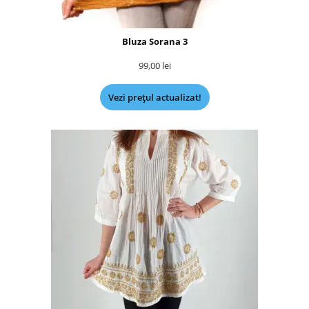
Bluza Sorana 3
99,00
lei
Vezi prețul actualizat!