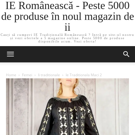
IE Românească - Peste 5000
de produse în noul magazin de
ii
Cauți să cumperi IE Tradițională Românească ? Intră pe site-ul nostru
și vezi ofertele a 5 magazine online. Peste 5000 de produse
disponibile acum. Vezi oferta!
Home
Femei
Ii traditionale
Ie Traditionala Maci 2