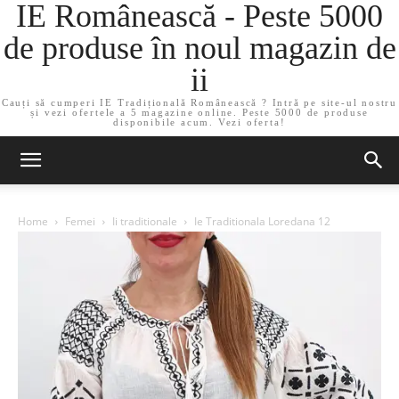
IE Românească - Peste 5000
de produse în noul magazin de
ii
Cauți să cumperi IE Tradițională Românească ? Intră pe site-ul nostru
și vezi ofertele a 5 magazine online. Peste 5000 de produse
disponibile acum. Vezi oferta!
Home
Femei
Ii traditionale
Ie Traditionala Loredana 12