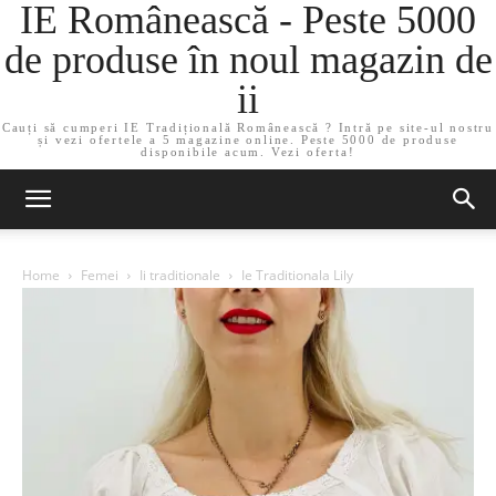
IE Românească - Peste 5000
de produse în noul magazin de
ii
Cauți să cumperi IE Tradițională Românească ? Intră pe site-ul nostru
și vezi ofertele a 5 magazine online. Peste 5000 de produse
disponibile acum. Vezi oferta!
Home
Femei
Ii traditionale
Ie Traditionala Lily