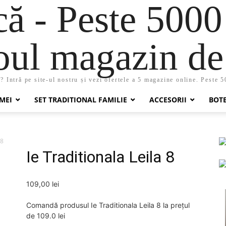
 - Peste 5000
oul magazin de 
 Intră pe site-ul nostru și vezi ofertele a 5 magazine online. Peste 
MEI
SET TRADITIONAL FAMILIE
ACCESORII
BOT
 8
Ie Traditionala Leila 8
109,00
lei
Comandă produsul Ie Traditionala Leila 8 la prețul
de 109.0 lei