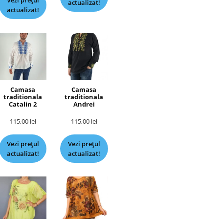
Vezi prețul
actualizat!
actualizat!
Camasa
Camasa
traditionala
traditionala
Catalin 2
Andrei
115,00
lei
115,00
lei
Vezi prețul
Vezi prețul
actualizat!
actualizat!