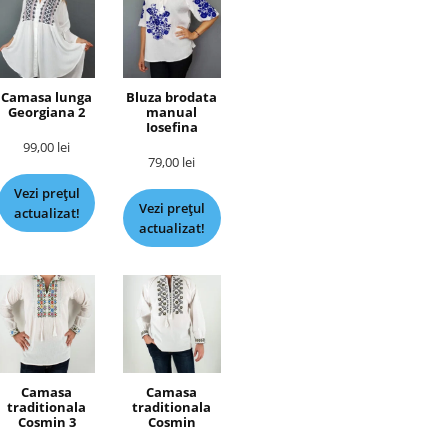
Camasa lunga
Bluza brodata
Georgiana 2
manual
Iosefina
99,00
lei
79,00
lei
Vezi prețul
Vezi prețul
actualizat!
actualizat!
Camasa
Camasa
traditionala
traditionala
Cosmin 3
Cosmin