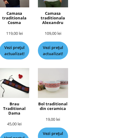
Camasa
Camasa
traditionala
traditionala
Cosma
Alexandru
119,00
lei
109,00
lei
Vezi prețul
Vezi prețul
actualizat!
actualizat!
Brau
Bol traditional
Traditional
din ceramica
Dama
19,00
lei
45,00
lei
Vezi prețul