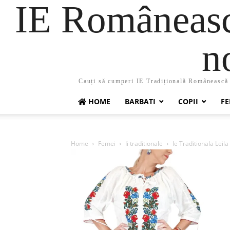
IE Românească
n
Cauți să cumperi IE Tradițională Românească ?
HOME
BARBATI
COPII
FE
Home
Femei
Ii traditionale
Ie Traditionala Leila