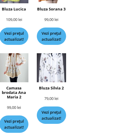
Bluza Lucica
Bluza Sorana 3
109,00
lei
99,00
lei
Vezi prețul
Vezi prețul
actualizat!
actualizat!
Camasa
Bluza Silvia 2
brodata Ana
Maria 2
79,00
lei
99,00
lei
Vezi prețul
actualizat!
Vezi prețul
actualizat!