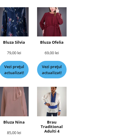
Bluza Silvia
Bluza Ofelia
79,00
lei
69,00
lei
Vezi prețul
Vezi prețul
actualizat!
actualizat!
Bluza Nina
Brau
Traditional
Adulti 4
85,00
lei