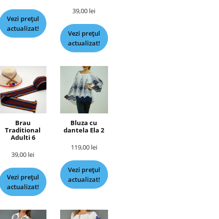
39,00
lei
Vezi prețul
actualizat!
Vezi prețul
actualizat!
Brau
Bluza cu
Traditional
dantela Ela 2
Adulti 6
119,00
lei
39,00
lei
Vezi prețul
Vezi prețul
actualizat!
actualizat!