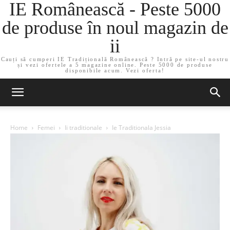
IE Românească - Peste 5000
de produse în noul magazin de
ii
Cauți să cumperi IE Tradițională Românească ? Intră pe site-ul nostru
și vezi ofertele a 5 magazine online. Peste 5000 de produse
disponibile acum. Vezi oferta!
Home
Femei
Ii traditionale
Ie Traditionala Jessia