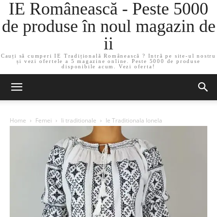
IE Românească - Peste 5000
de produse în noul magazin de
ii
Cauți să cumperi IE Tradițională Românească ? Intră pe site-ul nostru
și vezi ofertele a 5 magazine online. Peste 5000 de produse
disponibile acum. Vezi oferta!
Home
Femei
Ii traditionale
Ie Traditionala Ionela