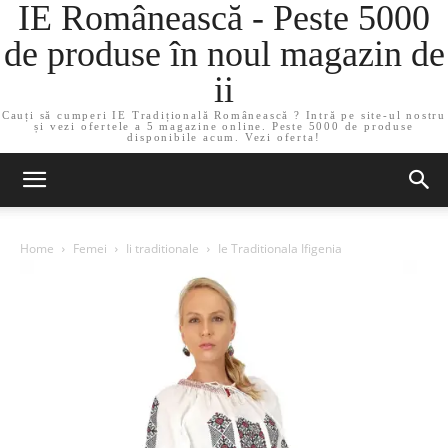
IE Românească - Peste 5000
de produse în noul magazin de
ii
Cauți să cumperi IE Tradițională Românească ? Intră pe site-ul nostru
și vezi ofertele a 5 magazine online. Peste 5000 de produse
disponibile acum. Vezi oferta!
Home
Femei
Ii traditionale
Ie Traditionala Ifigenia