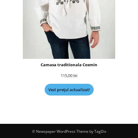
Camasa traditionala Cosmin
115,00
lei
Vezi prețul actualizat!
© Newspaper WordPress Theme by TagDiv