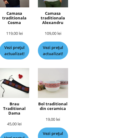
Camasa
Camasa
traditionala
traditionala
Cosma
Alexandru
119,00
lei
109,00
lei
Vezi prețul
Vezi prețul
actualizat!
actualizat!
Brau
Bol traditional
Traditional
din ceramica
Dama
19,00
lei
45,00
lei
Vezi prețul