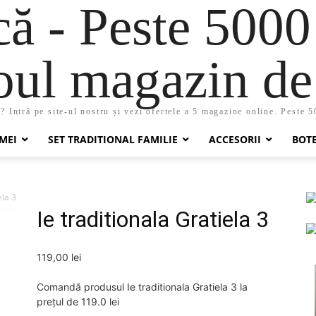
 - Peste 5000
oul magazin de 
 Intră pe site-ul nostru și vezi ofertele a 5 magazine online. Peste 
MEI
SET TRADITIONAL FAMILIE
ACCESORII
BOT
ela 3
Ie traditionala Gratiela 3
119,00
lei
Comandă produsul Ie traditionala Gratiela 3 la
prețul de 119.0 lei