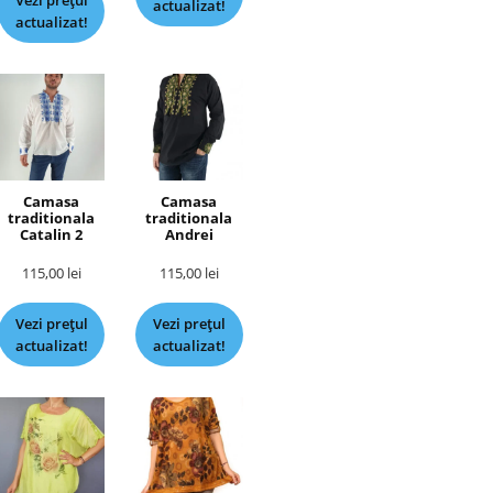
Vezi prețul
actualizat!
actualizat!
Camasa
Camasa
traditionala
traditionala
Catalin 2
Andrei
115,00
lei
115,00
lei
Vezi prețul
Vezi prețul
actualizat!
actualizat!