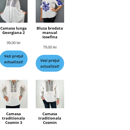
Camasa lunga
Bluza brodata
Georgiana 2
manual
Iosefina
99,00
lei
79,00
lei
Vezi prețul
Vezi prețul
actualizat!
actualizat!
Camasa
Camasa
traditionala
traditionala
Cosmin 3
Cosmin