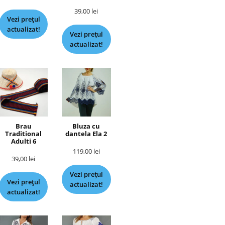
39,00
lei
Vezi prețul
actualizat!
Vezi prețul
actualizat!
Brau
Bluza cu
Traditional
dantela Ela 2
Adulti 6
119,00
lei
39,00
lei
Vezi prețul
Vezi prețul
actualizat!
actualizat!