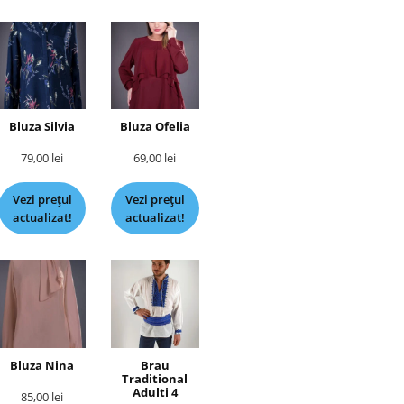
Bluza Silvia
Bluza Ofelia
79,00
lei
69,00
lei
Vezi prețul
Vezi prețul
actualizat!
actualizat!
Bluza Nina
Brau
Traditional
Adulti 4
85,00
lei