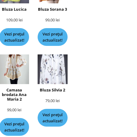
Bluza Lucica
Bluza Sorana 3
109,00
lei
99,00
lei
Vezi prețul
Vezi prețul
actualizat!
actualizat!
Camasa
Bluza Silvia 2
brodata Ana
Maria 2
79,00
lei
99,00
lei
Vezi prețul
actualizat!
Vezi prețul
actualizat!