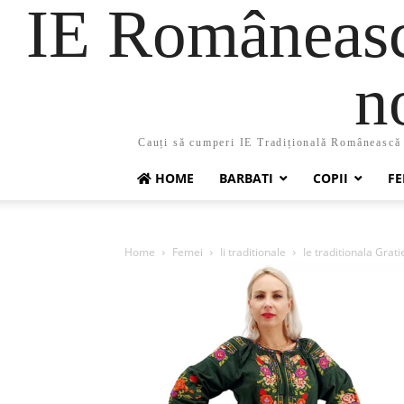
IE Românească
n
Cauți să cumperi IE Tradițională Românească ?
HOME
BARBATI
COPII
FE
Home
Femei
Ii traditionale
Ie traditionala Grati