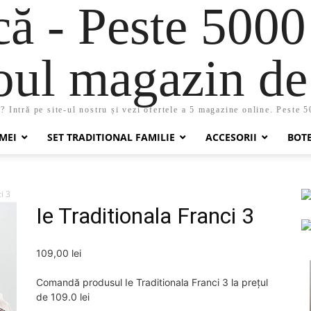
 - Peste 5000
oul magazin de 
 Intră pe site-ul nostru și vezi ofertele a 5 magazine online. Peste 
MEI
SET TRADITIONAL FAMILIE
ACCESORII
BOT
i 3
Ie Traditionala Franci 3
109,00
lei
Comandă produsul Ie Traditionala Franci 3 la prețul
de 109.0 lei