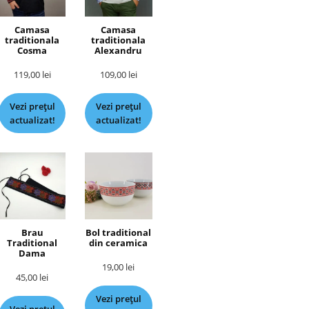
Camasa
Camasa
traditionala
traditionala
Cosma
Alexandru
119,00
lei
109,00
lei
Vezi prețul
Vezi prețul
actualizat!
actualizat!
Brau
Bol traditional
Traditional
din ceramica
Dama
19,00
lei
45,00
lei
Vezi prețul