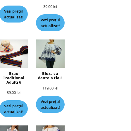
39,00
lei
Vezi prețul
actualizat!
Vezi prețul
actualizat!
Brau
Bluza cu
Traditional
dantela Ela 2
Adulti 6
119,00
lei
39,00
lei
Vezi prețul
Vezi prețul
actualizat!
actualizat!