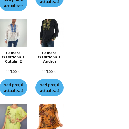
Vezi prețul
actualizat!
actualizat!
Camasa
Camasa
traditionala
traditionala
Catalin 2
Andrei
115,00
lei
115,00
lei
Vezi prețul
Vezi prețul
actualizat!
actualizat!