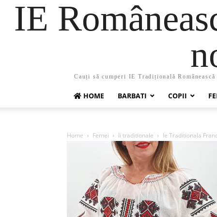
IE Românească
n
Cauți să cumperi IE Tradițională Românească ?
HOME
BARBATI
COPII
FE
Home
Femei
Ii traditionale
Ie Traditionala Franc