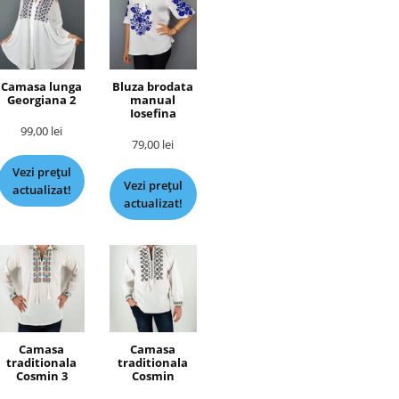
Camasa lunga
Bluza brodata
Georgiana 2
manual
Iosefina
99,00
lei
79,00
lei
Vezi prețul
Vezi prețul
actualizat!
actualizat!
Camasa
Camasa
traditionala
traditionala
Cosmin 3
Cosmin