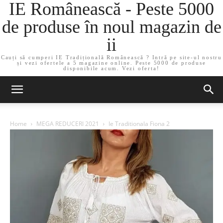
IE Românească - Peste 5000
de produse în noul magazin de
ii
Cauți să cumperi IE Tradițională Românească ? Intră pe site-ul nostru
și vezi ofertele a 5 magazine online. Peste 5000 de produse
disponibile acum. Vezi oferta!
Home
MEGA REDUCERI 2021
Ie Traditionala Fiona 2