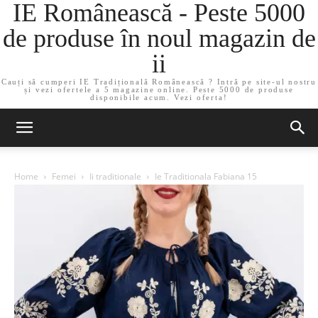
IE Românească - Peste 5000
de produse în noul magazin de
ii
Cauți să cumperi IE Tradițională Românească ? Intră pe site-ul nostru
și vezi ofertele a 5 magazine online. Peste 5000 de produse
disponibile acum. Vezi oferta!
Home
Femei
Ii traditionale
Ie Traditionala Fabiana 15