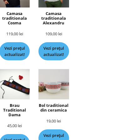
Camasa
Camasa
traditionala
traditionala
Cosma
Alexandru
119,00
lei
109,00
lei
Vezi prețul
Vezi prețul
actualizat!
actualizat!
Brau
Bol traditional
Traditional
din ceramica
Dama
19,00
lei
45,00
lei
Vezi prețul