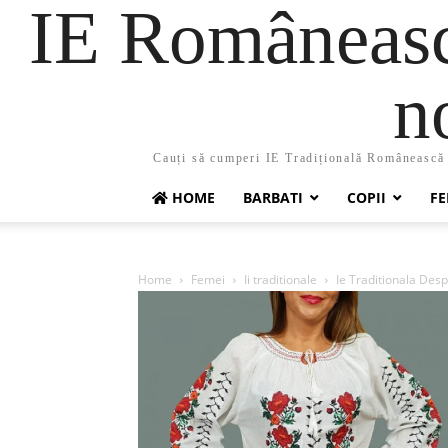
IE Românească
n
Cauți să cumperi IE Tradițională Românească ?
HOME
BARBATI
COPII
FE
Home
Femei
Ii traditionale
Ie Traditionala Desp