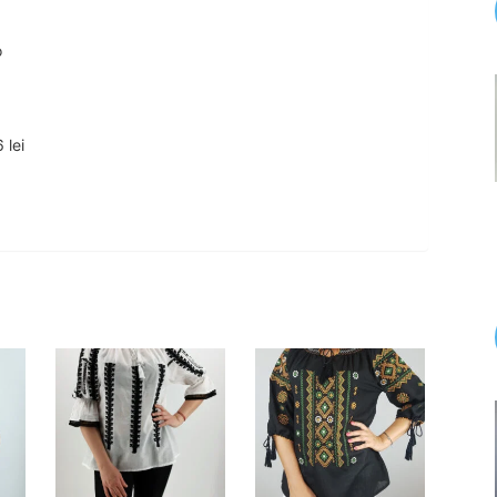
o
 lei