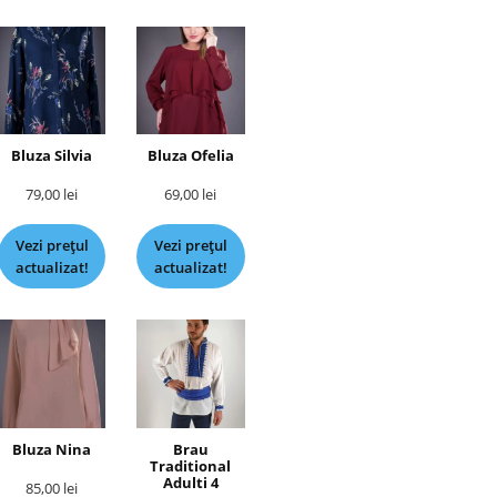
Bluza Silvia
Bluza Ofelia
79,00
lei
69,00
lei
Vezi prețul
Vezi prețul
actualizat!
actualizat!
Bluza Nina
Brau
Traditional
Adulti 4
85,00
lei