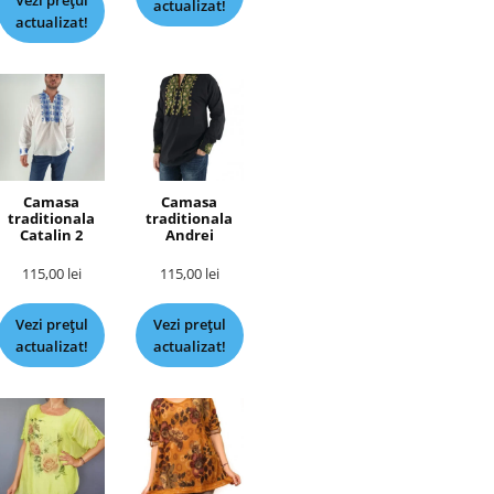
Vezi prețul
actualizat!
actualizat!
Camasa
Camasa
traditionala
traditionala
Catalin 2
Andrei
115,00
lei
115,00
lei
Vezi prețul
Vezi prețul
actualizat!
actualizat!