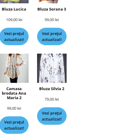
Bluza Lucica
Bluza Sorana 3
109,00
lei
99,00
lei
Vezi prețul
Vezi prețul
actualizat!
actualizat!
Camasa
Bluza Silvia 2
brodata Ana
Maria 2
79,00
lei
99,00
lei
Vezi prețul
actualizat!
Vezi prețul
actualizat!