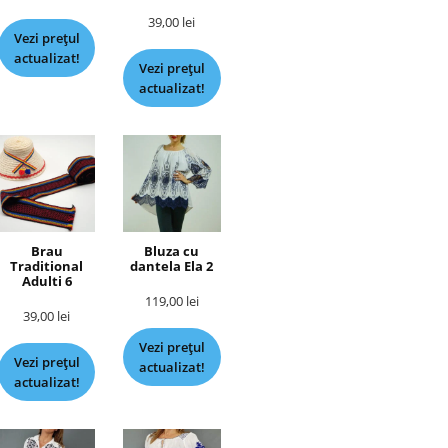
39,00
lei
Vezi prețul
actualizat!
Vezi prețul
actualizat!
Brau
Bluza cu
Traditional
dantela Ela 2
Adulti 6
119,00
lei
39,00
lei
Vezi prețul
Vezi prețul
actualizat!
actualizat!