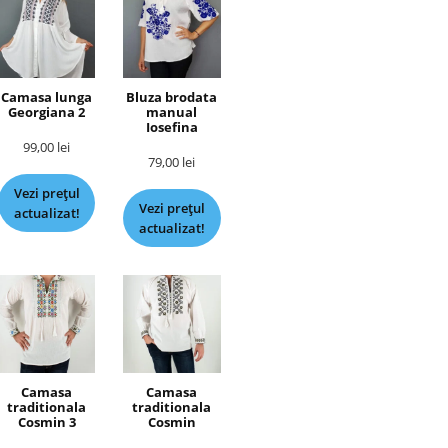
Camasa lunga
Bluza brodata
Georgiana 2
manual
Iosefina
99,00
lei
79,00
lei
Vezi prețul
Vezi prețul
actualizat!
actualizat!
Camasa
Camasa
traditionala
traditionala
Cosmin 3
Cosmin