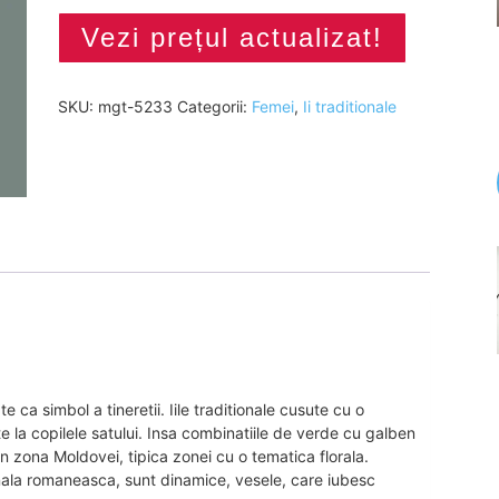
Vezi prețul actualizat!
SKU:
mgt-5233
Categorii:
Femei
,
Ii traditionale
 ca simbol a tineretii. Iile traditionale cusute cu o
e la copilele satului. Insa combinatiile de verde cu galben
e in zona Moldovei, tipica zonei cu o tematica florala.
nala romaneasca, sunt dinamice, vesele, care iubesc