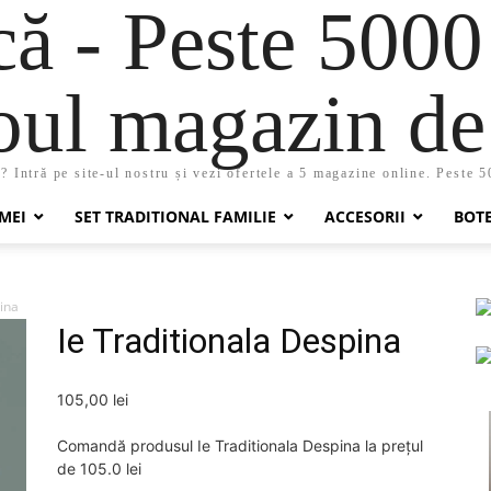
 - Peste 5000
oul magazin de 
 Intră pe site-ul nostru și vezi ofertele a 5 magazine online. Peste 
MEI
SET TRADITIONAL FAMILIE
ACCESORII
BOT
ina
Ie Traditionala Despina
105,00
lei
Comandă produsul Ie Traditionala Despina la prețul
de 105.0 lei