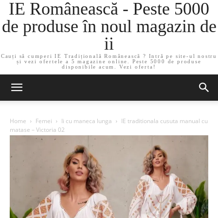
IE Românească - Peste 5000
de produse în noul magazin de
ii
Cauți să cumperi IE Tradițională Românească ? Intră pe site-ul nostru
și vezi ofertele a 5 magazine online. Peste 5000 de produse
disponibile acum. Vezi oferta!
Home
Femei
Ii cu maneca lunga
IE traditionala cusuta manual cu
matase – Victoria 02