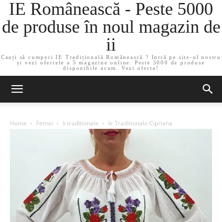
IE Românească - Peste 5000
de produse în noul magazin de
ii
Cauți să cumperi IE Tradițională Românească ? Intră pe site-ul nostru
și vezi ofertele a 5 magazine online. Peste 5000 de produse
disponibile acum. Vezi oferta!
Home
Femei
Ii traditionale
Ie Traditionala Cipriana