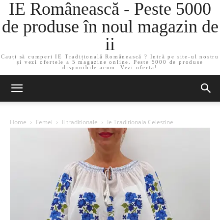
IE Românească - Peste 5000
de produse în noul magazin de
ii
Cauți să cumperi IE Tradițională Românească ? Intră pe site-ul nostru
și vezi ofertele a 5 magazine online. Peste 5000 de produse
disponibile acum. Vezi oferta!
Home
Femei
Ii traditionale
Ie Traditionala Celestine