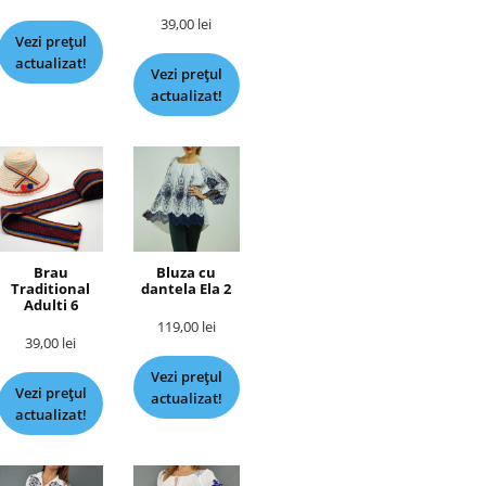
39,00
lei
Vezi prețul
actualizat!
Vezi prețul
actualizat!
Brau
Bluza cu
Traditional
dantela Ela 2
Adulti 6
119,00
lei
39,00
lei
Vezi prețul
Vezi prețul
actualizat!
actualizat!