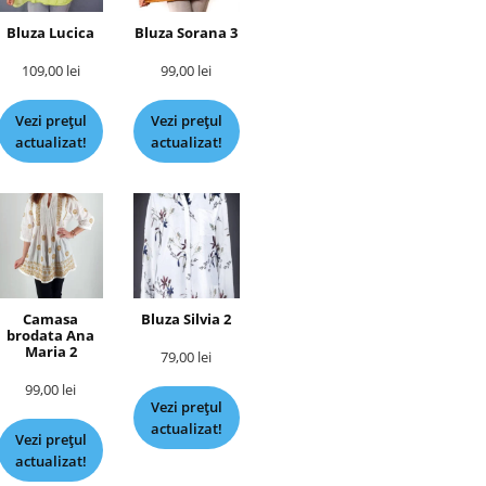
Bluza Lucica
Bluza Sorana 3
109,00
lei
99,00
lei
Vezi prețul
Vezi prețul
actualizat!
actualizat!
Camasa
Bluza Silvia 2
brodata Ana
Maria 2
79,00
lei
99,00
lei
Vezi prețul
actualizat!
Vezi prețul
actualizat!