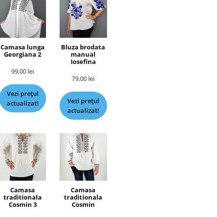
Camasa lunga
Bluza brodata
Georgiana 2
manual
Iosefina
99,00
lei
79,00
lei
Vezi prețul
Vezi prețul
actualizat!
actualizat!
Camasa
Camasa
traditionala
traditionala
Cosmin 3
Cosmin