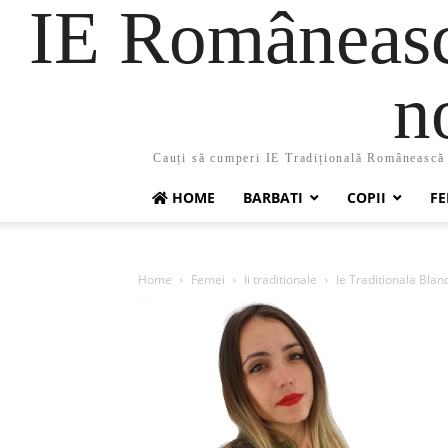
IE Românească
n
Cauți să cumperi IE Tradițională Românească ?
HOME
BARBATI
COPII
FE
Home
Femei
Ii traditionale
Ie Traditionala Blan