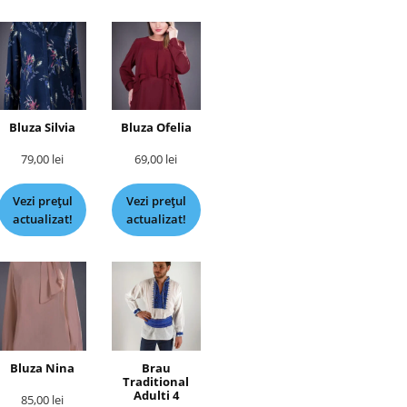
Bluza Silvia
Bluza Ofelia
79,00
lei
69,00
lei
Vezi prețul
Vezi prețul
actualizat!
actualizat!
Bluza Nina
Brau
Traditional
Adulti 4
85,00
lei