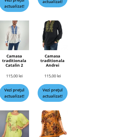
Vezi prețul
actualizat!
actualizat!
Camasa
Camasa
traditionala
traditionala
Catalin 2
Andrei
115,00
lei
115,00
lei
Vezi prețul
Vezi prețul
actualizat!
actualizat!