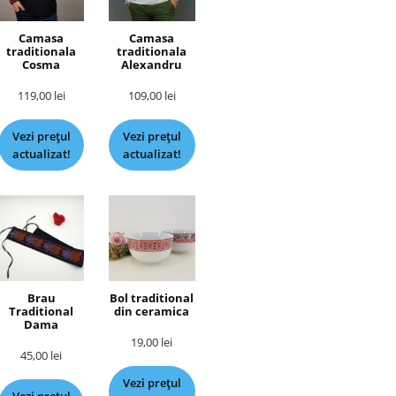
Camasa
Camasa
traditionala
traditionala
Cosma
Alexandru
119,00
lei
109,00
lei
Vezi prețul
Vezi prețul
actualizat!
actualizat!
Brau
Bol traditional
Traditional
din ceramica
Dama
19,00
lei
45,00
lei
Vezi prețul