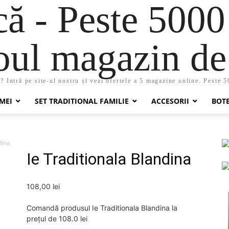
 - Peste 5000
oul magazin de 
 Intră pe site-ul nostru și vezi ofertele a 5 magazine online. Peste 
MEI
SET TRADITIONAL FAMILIE
ACCESORII
BOT
dina
Ie Traditionala Blandina
108,00
lei
Comandă produsul Ie Traditionala Blandina la
prețul de 108.0 lei