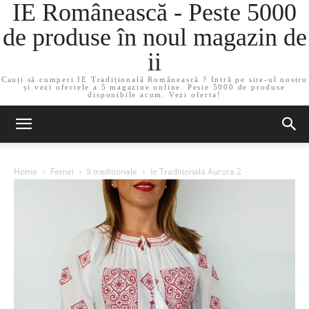
IE Românească - Peste 5000
de produse în noul magazin de
ii
Cauți să cumperi IE Tradițională Românească ? Intră pe site-ul nostru
și vezi ofertele a 5 magazine online. Peste 5000 de produse
disponibile acum. Vezi oferta!
Home
Femei
Ii traditionale
Ie Traditionala Aurora 2