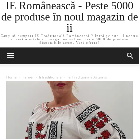
IE Românească - Peste 5000
de produse în noul magazin de
ii
Cauți să cumperi IE Tradițională Românească ? Intră pe site-ul nostru
și vezi ofertele a 5 magazine online. Peste 5000 de produse
disponibile acum. Vezi oferta!
Home
Femei
Ii traditionale
Ie Traditionala Artemis