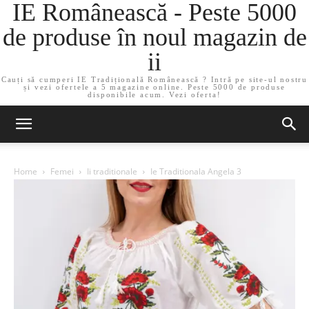
IE Românească - Peste 5000
de produse în noul magazin de
ii
Cauți să cumperi IE Tradițională Românească ? Intră pe site-ul nostru
și vezi ofertele a 5 magazine online. Peste 5000 de produse
disponibile acum. Vezi oferta!
Home
Femei
Ii traditionale
Ie Traditionala Angela 3